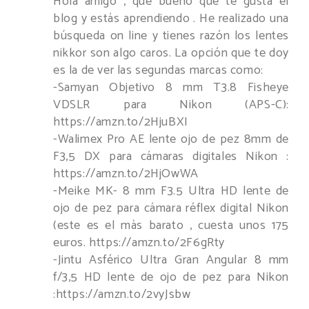
Hola amigo , que bueno que te gusta el
blog y estás aprendiendo . He realizado una
búsqueda on line y tienes razón los lentes
nikkor son algo caros. La opción que te doy
es la de ver las segundas marcas como:
-Samyan Objetivo 8 mm T3.8 Fisheye
VDSLR para Nikon (APS-C):
https://amzn.to/2HjuBXI
-Walimex Pro AE lente ojo de pez 8mm de
F3,5 DX para cámaras digitales Nikon :
https://amzn.to/2HjOwWA
-Meike MK- 8 mm F3.5 Ultra HD lente de
ojo de pez para cámara réflex digital Nikon
(este es el màs barato , cuesta unos 175
euros. https://amzn.to/2F6gRty
-Jintu Asférico Ultra Gran Angular 8 mm
f/3,5 HD lente de ojo de pez para Nikon
:https://amzn.to/2vyJsbw