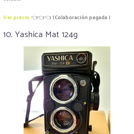
Ver precio
👈👈👈
(
Colaboración pagada )
10. Yashica Mat 124g