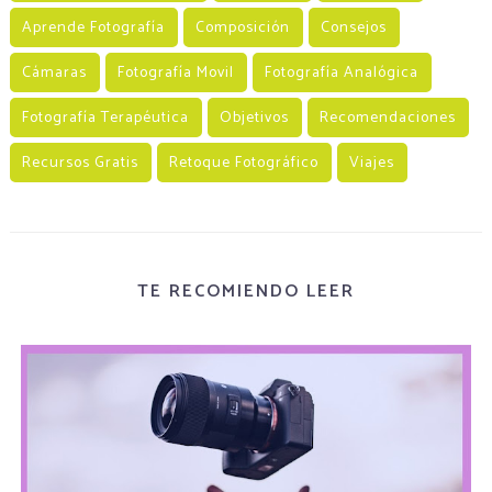
Aprende Fotografía
Composición
Consejos
Cámaras
Fotografía Movil
Fotografía Analógica
Fotografía Terapéutica
Objetivos
Recomendaciones
Recursos Gratis
Retoque Fotográfico
Viajes
TE RECOMIENDO LEER