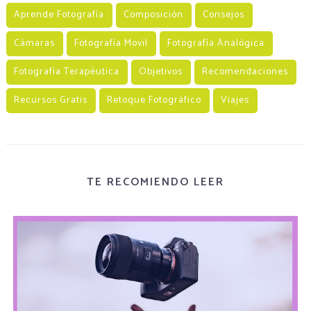
Aprende Fotografía
Composición
Consejos
Cámaras
Fotografía Movil
Fotografía Analógica
Fotografía Terapéutica
Objetivos
Recomendaciones
Recursos Gratis
Retoque Fotográfico
Viajes
TE RECOMIENDO LEER