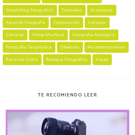
Storytelling Fotográfico
Tutoriales
Accesorios
Aprende Fotografía
Composición
Consejos
Cámaras
Fotografía Movil
Fotografía Analógica
Fotografía Terapéutica
Objetivos
Recomendaciones
Recursos Gratis
Retoque Fotográfico
Viajes
TE RECOMIENDO LEER